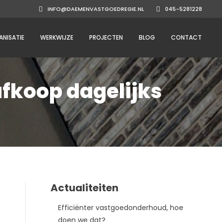
INFO@DAEMENVASTGOEDREGIE.NL
045-5281228
NISATIE
WERKWIJZE
PROJECTEN
BLOG
CONTACT
afkoop dagelijks
Actualiteiten
Efficiënter vastgoedonderhoud, hoe
doen we dat?