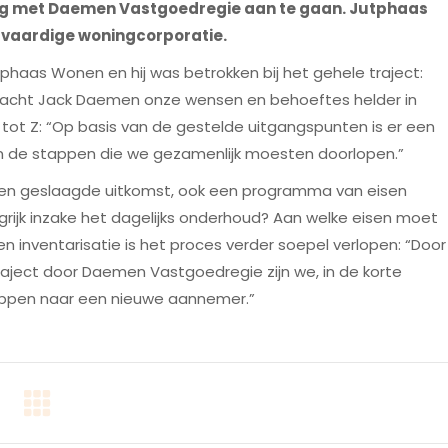
g met Daemen Vastgoedregie aan te gaan. Jutphaas
agvaardige woningcorporatie.
phaas Wonen en hij was betrokken bij het gehele traject:
bracht Jack Daemen onze wensen en behoeftes helder in
tot Z: “Op basis van de gestelde uitgangspunten is er een
an de stappen die we gezamenlijk moesten doorlopen.”
r een geslaagde uitkomst, ook een programma van eisen
rijk inzake het dagelijks onderhoud? Aan welke eisen moet
inventarisatie is het proces verder soepel verlopen: “Door
raject door Daemen Vastgoedregie zijn we, in de korte
appen naar een nieuwe aannemer.”