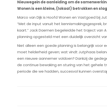
Nieuwegein de aanleiding om de samenwerkin
Wonen is een kleine, (lokaal) betrokken en sl
Marco van Dijk is Hoofd Wonen en Vastgoed bij Jut
“Met de input vanuit het kennismakingsgesprek, 
kaart.” Jack Daemen begeleidde het traject van A 
planning opgesteld met een duidelijk overzicht v
Niet alleen een goede planning is belangrijk voo
moet helderheid geven; wat vindt Jutphaas belang
een nieuwe aannemer voldoen? Dankzij de gedegen 
de continue bewaking en sturing van het gehele t
periode die we hadden, succesvol kunnen overst
Post
navigation